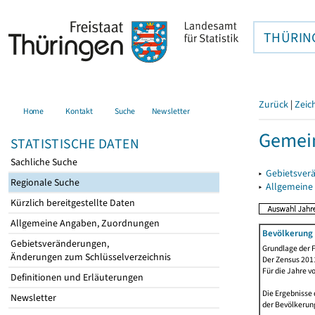
THÜRIN
Zurück
|
Zeic
Home
Kontakt
Suche
Newsletter
Gemein
STATISTISCHE DATEN
Sachliche Suche
▸
Gebietsver
Regionale Suche
▸
Allgemeine
Kürzlich bereitgestellte Daten
Allgemeine Angaben, Zuordnungen
Bevölkerung 
Gebietsveränderungen,
Grundlage der F
Änderungen zum Schlüsselverzeichnis
Der Zensus 2011
Für die Jahre v
Definitionen und Erläuterungen
Die Ergebnisse 
Newsletter
der Bevölkerung