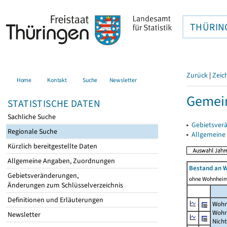
THÜRIN
Zurück
|
Zeic
Home
Kontakt
Suche
Newsletter
Gemein
STATISTISCHE DATEN
Sachliche Suche
▸
Gebietsver
Regionale Suche
▸
Allgemeine
Kürzlich bereitgestellte Daten
Allgemeine Angaben, Zuordnungen
Bestand an 
Gebietsveränderungen,
ohne Wohnhei
Änderungen zum Schlüsselverzeichnis
Definitionen und Erläuterungen
Wohn
Wohn
Newsletter
Nich