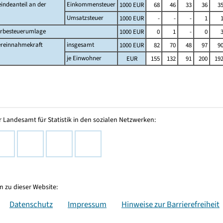
indeanteil an der
Einkommensteuer
1000 EUR
68
46
33
36
3
Umsatzsteuer
1000 EUR
-
-
-
1
rbesteuerumlage
1000 EUR
0
1
-
0
ereinnahmekraft
insgesamt
1000 EUR
82
70
48
97
9
je Einwohner
EUR
155
132
91
200
19
 Landesamt für Statistik in den sozialen Netzwerken:
 zu dieser Website:
Datenschutz
Impressum
Hinweise zur Barrierefreiheit