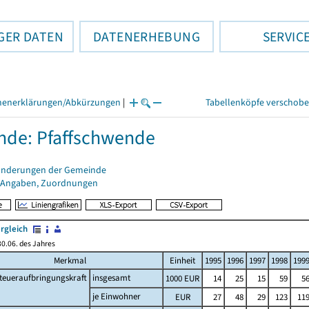
GER DATEN
DATENERHEBUNG
SERVIC
henerklärungen/Abkürzungen
|
Tabellenköpfe verschob
de: Pfaffschwende
änderungen der Gemeinde
 Angaben, Zuordnungen
rgleich
0.06. des Jahres
Merkmal
Einheit
1995
1996
1997
1998
199
teueraufbringungskraft
insgesamt
1000 EUR
14
25
15
59
5
je Einwohner
EUR
27
48
29
123
11