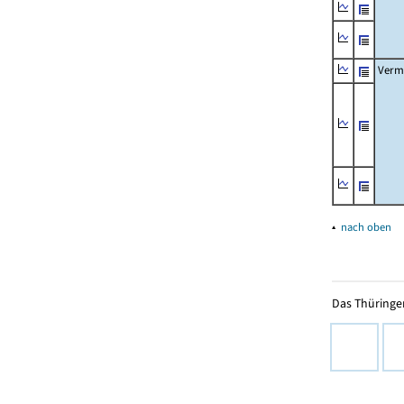
Verm
▴
nach oben
Das Thüringer