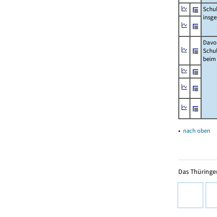
Schu
insg
Davo
Schu
beim
▴
nach oben
Das Thüringer