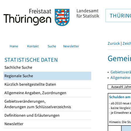
THÜRIN
Zurück
|
Zeic
Home
Kontakt
Suche
Newsletter
Gemein
STATISTISCHE DATEN
Sachliche Suche
▸
Gebietsver
Regionale Suche
▸
Allgemeine
Kürzlich bereitgestellte Daten
Allgemeine Angaben, Zuordnungen
Schulden am
Gebietsveränderungen,
- ab 2010 neue 
Änderungen zum Schlüsselverzeichnis
- keine Verglei
- je Einwohner 
Definitionen und Erläuterungen
Hinweis: Die St
Newsletter