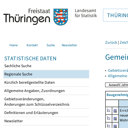
THÜRIN
Zurück
|
Zeic
Home
Kontakt
Suche
Newsletter
Gemein
STATISTISCHE DATEN
Sachliche Suche
▸
Gebietsver
Regionale Suche
▸
Allgemeine
Kürzlich bereitgestellte Daten
Allgemeine Angaben, Zuordnungen
Baugenehmig
Gebietsveränderungen,
Änderungen zum Schlüsselverzeichnis
Erric
Definitionen und Erläuterungen
neue
Wohn
Newsletter