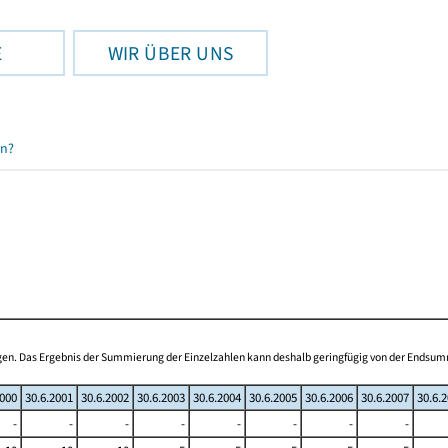
E
WIR ÜBER UNS
en?
ogen. Das Ergebnis der Summierung der Einzelzahlen kann deshalb geringfügig von der Endsu
2000
30.6.2001
30.6.2002
30.6.2003
30.6.2004
30.6.2005
30.6.2006
30.6.2007
30.6.
-
-
-
-
-
-
-
-