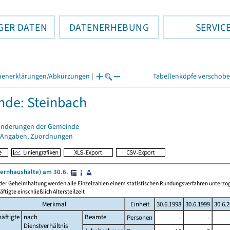
GER DATEN
DATENERHEBUNG
SERVIC
henerklärungen/Abkürzungen
|
Tabellenköpfe verschob
de: Steinbach
änderungen der Gemeinde
 Angaben, Zuordnungen
ernhaushalte) am 30.6.
 der Geheimhaltung werden alle Einzelzahlen einem statistischen Rundungsverfahren unterz
äftigte einschließlich Altersteilzeit
Merkmal
Einheit
30.6.1998
30.6.1999
30.6.
äftigte
nach
Beamte
Personen
-
-
Dienstverhältnis