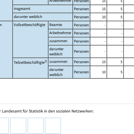
Arbeitnehmer
Personen
15
5
insgesamt
Personen
15
5
darunter weiblich
Personen
10
5
n
Vollzeitbeschäftigte
Beamte
Personen
-
-
Arbeitnehmer
Personen
-
-
zusammen
Personen
-
-
darunter
Personen
-
-
weiblich
1)
zusammen
Personen
15
5
Teilzeitbeschäftigte
darunter
Personen
10
5
weiblich
 Landesamt für Statistik in den sozialen Netzwerken: