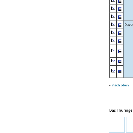
Davo
▴
nach oben
Das Thüringer