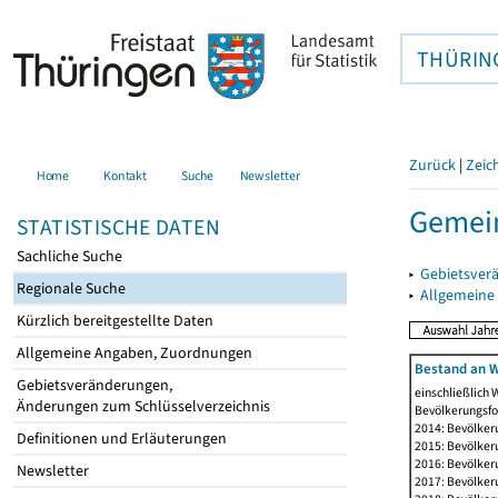
THÜRIN
Zurück
|
Zeic
Home
Kontakt
Suche
Newsletter
Gemein
STATISTISCHE DATEN
Sachliche Suche
▸
Gebietsver
Regionale Suche
▸
Allgemeine
Kürzlich bereitgestellte Daten
Allgemeine Angaben, Zuordnungen
Bestand an W
Gebietsveränderungen,
einschließlich
Änderungen zum Schlüsselverzeichnis
Bevölkerungsfo
2014: Bevölker
Definitionen und Erläuterungen
2015: Bevölker
2016: Bevölker
Newsletter
2017: Bevölker