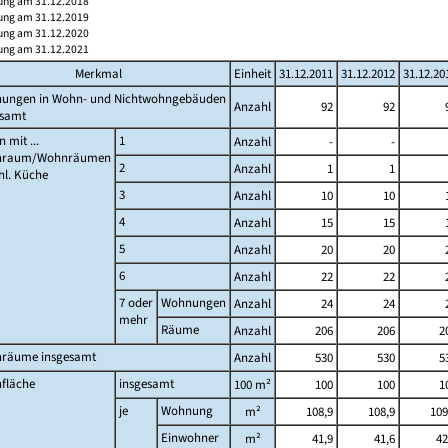
ung am 31.12.2018
ung am 31.12.2019
ung am 31.12.2020
ung am 31.12.2021
Merkmal
Einheit
31.12.2011
31.12.2012
31.12.20
ungen in Wohn- und Nichtwohngebäuden
Anzahl
92
92
esamt
 mit ...
1
Anzahl
-
-
nraum/Wohnräumen
2
Anzahl
1
1
hl. Küche
3
Anzahl
10
10
4
Anzahl
15
15
5
Anzahl
20
20
6
Anzahl
22
22
7 oder
Wohnungen
Anzahl
24
24
mehr
Räume
Anzahl
206
206
2
räume insgesamt
Anzahl
530
530
5
fläche
insgesamt
100 m²
100
100
1
je
Wohnung
m²
108,9
108,9
109
Einwohner
m²
41,9
41,6
42