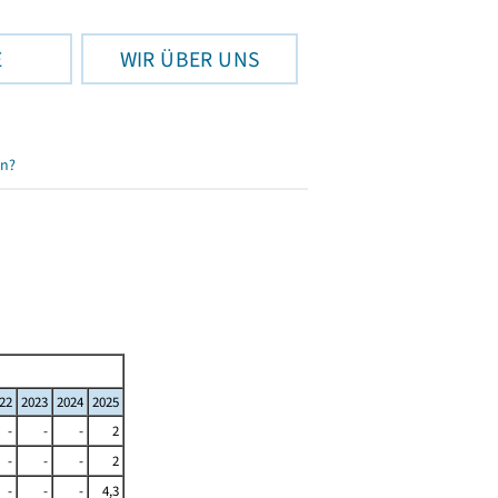
E
WIR ÜBER UNS
en?
22
2023
2024
2025
-
-
-
2
-
-
-
2
-
-
-
4,3