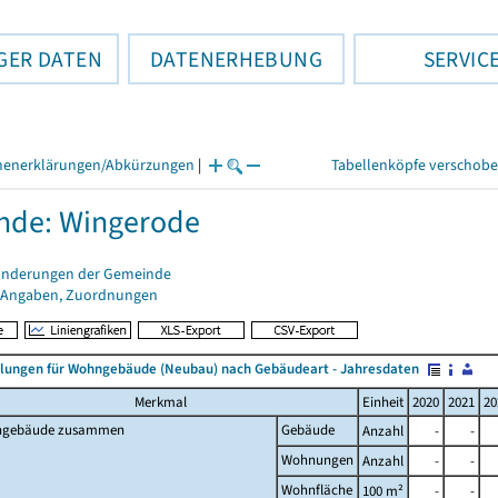
GER DATEN
DATENERHEBUNG
SERVIC
henerklärungen/Abkürzungen
|
Tabellenköpfe verschob
nde: Wingerode
änderungen der Gemeinde
 Angaben, Zuordnungen
llungen für Wohngebäude (Neubau) nach Gebäudeart - Jahresdaten
Merkmal
Einheit
2020
2021
20
gebäude zusammen
Gebäude
Anzahl
-
-
Wohnungen
Anzahl
-
-
Wohnfläche
100 m²
-
-