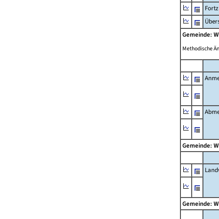
Fort
Übers
Gemeinde: W
Methodische Ä
Anme
Abme
Gemeinde: W
Landw
Gemeinde: W