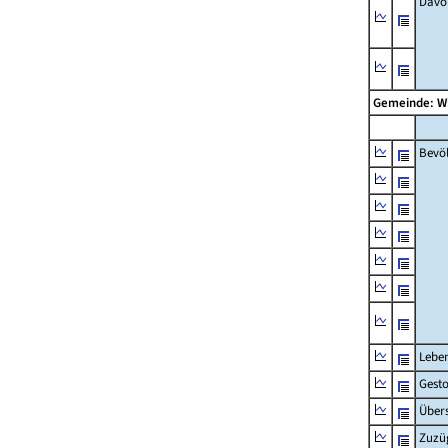
Davon
Gemeinde: W
Bevö
Lebe
Gest
Übers
Zuzü