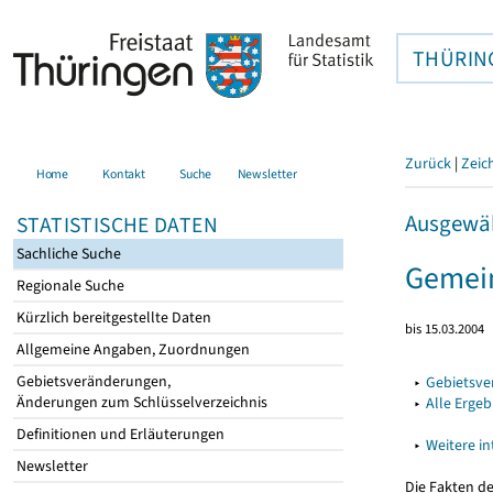
THÜRIN
Zurück
|
Zeic
Home
Kontakt
Suche
Newsletter
Ausgewäh
STATISTISCHE DATEN
Sachliche Suche
Gemein
Regionale Suche
Kürzlich bereitgestellte Daten
bis 15.03.2004
Allgemeine Angaben, Zuordnungen
Gebietsveränderungen,
▸
Gebietsv
Änderungen zum Schlüsselverzeichnis
▸
Alle Erge
Definitionen und Erläuterungen
▸
Weitere i
Newsletter
Die Fakten d