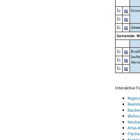
Grun
Gewe
Gemeinde: W
Brut
lauf
daru
Interaktive 
Region
Realst
Baube
Wohnun
Neubau
Atlas A
Fläche
Kranke