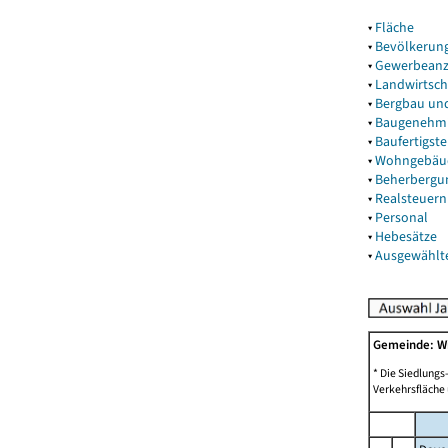
▾
Fläche
▾
Bevölkerun
▾
Gewerbeanz
▾
Landwirtsch
▾
Bergbau un
▾
Baugenehm
▾
Baufertigst
▾
Wohngebäu
▾
Beherbergu
▾
Realsteuern
▾
Personal
▾
Hebesätze
▾
Ausgewählt
Gemeinde: W
* Die Siedlungs
Verkehrsfläche 