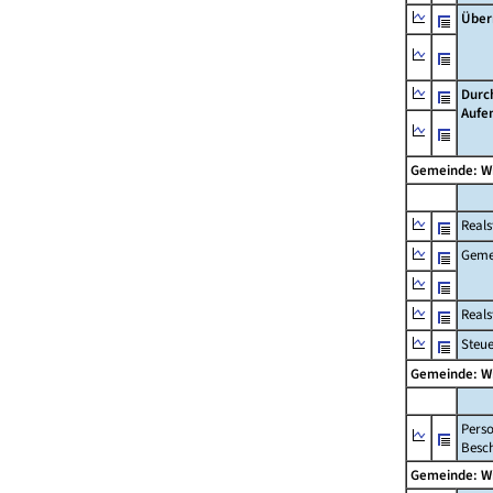
Über
Durc
Aufe
Gemeinde: W
Reals
Geme
Real
Steu
Gemeinde: W
Pers
Besch
Gemeinde: W