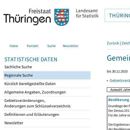
THÜRIN
Zurück
|
Zeic
Home
Kontakt
Suche
Newsletter
Gemei
STATISTISCHE DATEN
Sachliche Suche
bis 30.11.2010
Regionale Suche
▸
Gebietsver
Kürzlich bereitgestellte Daten
Allgemeine Angaben, Zuordnungen
Bevölkerung 
Gebietsveränderungen,
Änderungen zum Schlüsselverzeichnis
Grundlage der F
Der Zensus 2011
Definitionen und Erläuterungen
Für die Jahre v
Newsletter
Die Ergebnisse 
der Bevölkerung