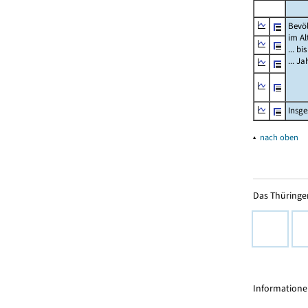
Bevö
im Al
... bi
... J
Insg
▴
nach oben
Das Thüringer
Informationen