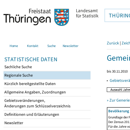
THÜRIN
Zurück
|
Zeic
Home
Kontakt
Suche
Newsletter
Gemei
STATISTISCHE DATEN
Sachliche Suche
bis 30.11.2010
Regionale Suche
▸
Gebietsver
Kürzlich bereitgestellte Daten
Allgemeine Angaben, Zuordnungen
» Zur Generie
Gebietsveränderungen,
Änderungen zum Schlüsselverzeichnis
Bevölkerung 
Definitionen und Erläuterungen
Grundlage der F
Der Zensus 2011
Newsletter
Für die Jahre v