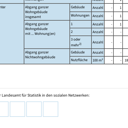
nter
Abgang ganzer
Gebäude
Anzahl
-
1
Wohngebäude
Wohnungen
Anzahl
-
1
insgesamt
Abgang ganzer
1
Anzahl
-
1
Wohngebäude
2
Anzahl
-
-
mit ... Wohnung(en)
3 oder
Anzahl
-
-
2)
mehr
Abgang ganzer
Gebäude
Anzahl
-
-
Nichtwohngebäude
Nutzfläche
100 m²
-
-
18
 Landesamt für Statistik in den sozialen Netzwerken: