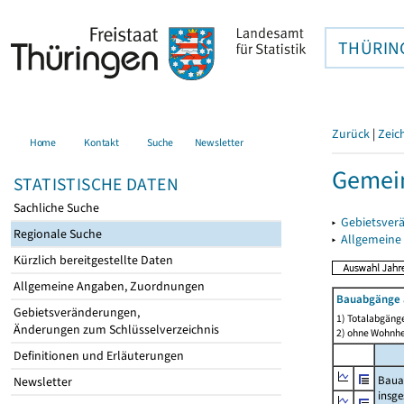
THÜRIN
Zurück
|
Zeic
Home
Kontakt
Suche
Newsletter
Gemein
STATISTISCHE DATEN
Sachliche Suche
▸
Gebietsver
Regionale Suche
▸
Allgemeine
Kürzlich bereitgestellte Daten
Allgemeine Angaben, Zuordnungen
Bauabgänge 
Gebietsveränderungen,
1) Totalabgäng
Änderungen zum Schlüsselverzeichnis
2) ohne Wohnh
Definitionen und Erläuterungen
Baua
Newsletter
insg