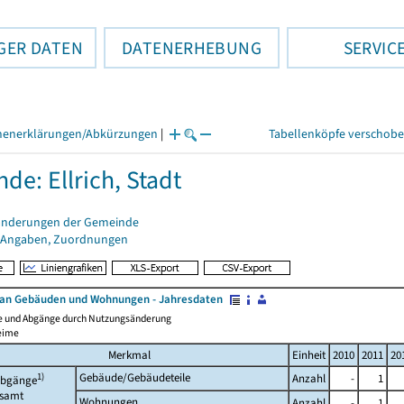
GER DATEN
DATENERHEBUNG
SERVIC
henerklärungen/Abkürzungen
|
Tabellenköpfe verschob
de: Ellrich, Stadt
änderungen der Gemeinde
 Angaben, Zuordnungen
an Gebäuden und Wohnungen - Jahresdaten
e und Abgänge durch Nutzungsänderung
eime
Merkmal
Einheit
2010
2011
20
1)
Gebäude/Gebäudeteile
Anzahl
-
1
bgänge
esamt
Wohnungen
Anzahl
-
1