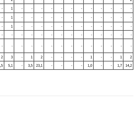
-
1
-
-
-
-
-
-
-
-
-
-
-
-
-
1
-
-
-
-
-
-
-
-
-
-
-
-
-
1
-
-
-
-
-
-
-
-
-
-
-
-
-
-
-
-
-
-
-
-
-
-
-
-
-
-
-
-
-
-
-
-
-
-
-
-
-
-
-
-
2
3
-
1
2
-
-
-
-
1
-
-
1
2
,5
5,1
-
3,5
23,1
-
-
-
-
1,0
-
-
1,7
14,2