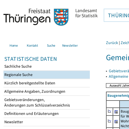
THÜRIN
Zurück
|
Zeic
Home
Kontakt
Suche
Newsletter
Gemein
STATISTISCHE DATEN
Sachliche Suche
▸
Gebietsver
Regionale Suche
▸
Allgemeine
Kürzlich bereitgestellte Daten
Allgemeine Angaben, Zuordnungen
Baugenehmig
Gebietsveränderungen,
Änderungen zum Schlüsselverzeichnis
Baug
Definitionen und Erläuterungen
für 
Wohn
Newsletter
Nich