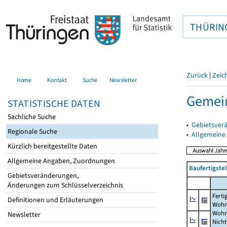
THÜRIN
Zurück
|
Zeic
Home
Kontakt
Suche
Newsletter
Gemein
STATISTISCHE DATEN
Sachliche Suche
▸
Gebietsver
Regionale Suche
▸
Allgemeine
Kürzlich bereitgestellte Daten
Allgemeine Angaben, Zuordnungen
Baufertigst
Gebietsveränderungen,
Änderungen zum Schlüsselverzeichnis
Ferti
Definitionen und Erläuterungen
Wohn
Wohn
Newsletter
Nich