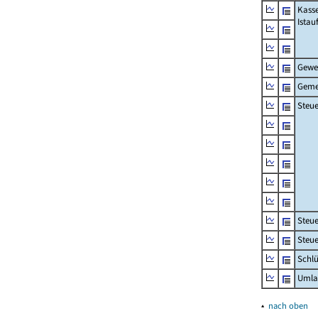
Kass
Ista
Gewe
Geme
Steue
Steu
Steue
Schlü
Umla
▴
nach oben