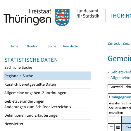
THÜRIN
Zurück
|
Zeic
Home
Kontakt
Suche
Newsletter
Gemein
STATISTISCHE DATEN
Sachliche Suche
▸
Gebietsver
Regionale Suche
▸
Allgemeine
Kürzlich bereitgestellte Daten
Allgemeine Angaben, Zuordnungen
Umlagegrund
Gebietsveränderungen,
Angaben zu Ein
Änderungen zum Schlüsselverzeichnis
Steuerkraftzah
enthalten
Definitionen und Erläuterungen
Newsletter
Einwo