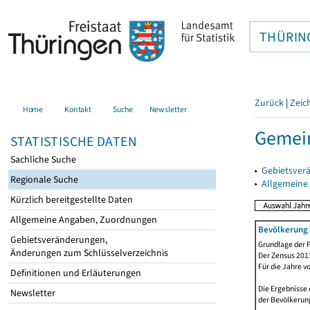
THÜRIN
Zurück
|
Zeic
Home
Kontakt
Suche
Newsletter
Gemein
STATISTISCHE DATEN
Sachliche Suche
▸
Gebietsver
Regionale Suche
▸
Allgemeine
Kürzlich bereitgestellte Daten
Allgemeine Angaben, Zuordnungen
Bevölkerung 
Gebietsveränderungen,
Grundlage der F
Änderungen zum Schlüsselverzeichnis
Der Zensus 2011
Für die Jahre v
Definitionen und Erläuterungen
Die Ergebnisse 
Newsletter
der Bevölkerung