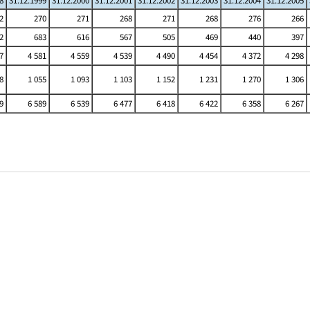
8
31.12.1999
31.12.2000
31.12.2001
31.12.2002
31.12.2003
31.12.2004
31.12.2005
2
270
271
268
271
268
276
266
2
683
616
567
505
469
440
397
7
4 581
4 559
4 539
4 490
4 454
4 372
4 298
8
1 055
1 093
1 103
1 152
1 231
1 270
1 306
9
6 589
6 539
6 477
6 418
6 422
6 358
6 267