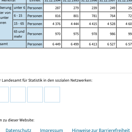
Merkmal
Einheit
31.12.1994
31.12.1995
31.12.1996
31.12.1997
31.12.199
lkerung
unter 6
Personen
287
279
239
249
25
ter von
6 - 15
Personen
816
801
781
764
72
s unter
ahren
15 - 65
Personen
4 376
4 444
4 415
4 528
4 60
65 und
Personen
970
975
978
986
99
mehr
esamt
Personen
6 449
6 499
6 413
6 527
6 57
 Landesamt für Statistik in den sozialen Netzwerken:
 zu dieser Website:
Datenschutz
Impressum
Hinweise zur Barrierefreiheit