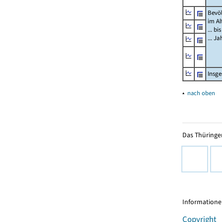
Bevö
im Al
... bi
... J
Insg
▴
nach oben
Das Thüringer
Informationen
Copyright