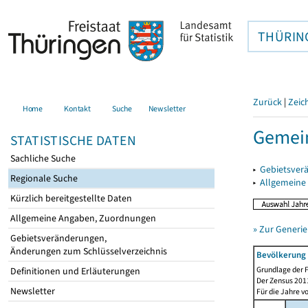
THÜRIN
Zurück
|
Zeic
Home
Kontakt
Suche
Newsletter
Gemein
STATISTISCHE DATEN
Sachliche Suche
▸
Gebietsver
Regionale Suche
▸
Allgemeine
Kürzlich bereitgestellte Daten
Allgemeine Angaben, Zuordnungen
» Zur Generie
Gebietsveränderungen,
Änderungen zum Schlüsselverzeichnis
Bevölkerung 
Grundlage der F
Definitionen und Erläuterungen
Der Zensus 2011
Newsletter
Für die Jahre v