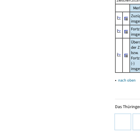
Zwischen 2018 
Mer
Zuzü
insg
Fort
insg
Über
der Z
bzw.
Fort
(-)
insg
▴
nach oben
Das Thüringer