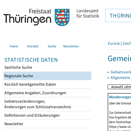
THÜRIN
Zurück
|
Zeic
Home
Kontakt
Suche
Newsletter
Gemein
STATISTISCHE DATEN
Sachliche Suche
▸
Gebietsver
Regionale Suche
▸
Allgemeine
Kürzlich bereitgestellte Daten
Allgemeine Angaben, Zuordnungen
Wanderunge
Gebietsveränderungen,
über die Grenz
Änderungen zum Schlüsselverzeichnis
Zur Geheimhalt
Definitionen und Erläuterungen
Das Ergebnis d
dem Statistikp
Newsletter
https://www.sta