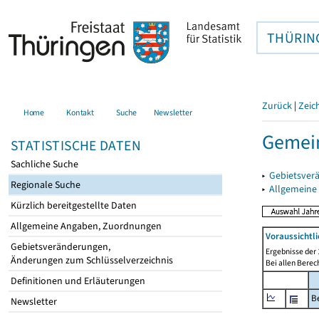
THÜRIN
Zurück
|
Zeic
Home
Kontakt
Suche
Newsletter
Gemein
STATISTISCHE DATEN
Sachliche Suche
▸
Gebietsver
Regionale Suche
▸
Allgemeine
Kürzlich bereitgestellte Daten
Allgemeine Angaben, Zuordnungen
Voraussichtl
Gebietsveränderungen,
Ergebnisse der 
Änderungen zum Schlüsselverzeichnis
Bei allen Bere
Definitionen und Erläuterungen
B
Newsletter