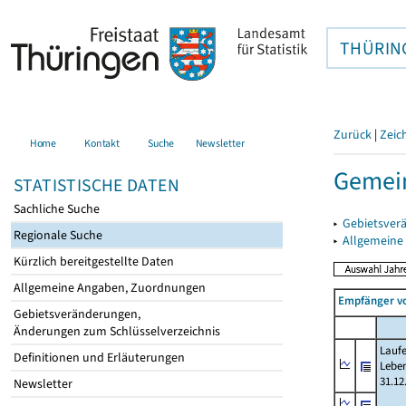
THÜRIN
Zurück
|
Zeic
Home
Kontakt
Suche
Newsletter
Gemein
STATISTISCHE DATEN
Sachliche Suche
▸
Gebietsver
Regionale Suche
▸
Allgemeine
Kürzlich bereitgestellte Daten
Allgemeine Angaben, Zuordnungen
Empfänger vo
Gebietsveränderungen,
Änderungen zum Schlüsselverzeichnis
Laufe
Definitionen und Erläuterungen
Lebe
31.12
Newsletter