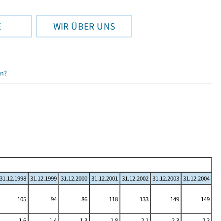
E
WIR ÜBER UNS
en?
31.12.1998
31.12.1999
31.12.2000
31.12.2001
31.12.2002
31.12.2003
31.12.2004
105
94
86
118
133
149
149
1,6
1,4
1,3
1,8
2,1
2,3
2,3