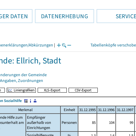
GER DATEN
DATENERHEBUNG
SERVIC
henerklärungen/Abkürzungen
|
Tabellenköpfe verschob
de: Ellrich, Stadt
änderungen der Gemeinde
 Angaben, Zuordnungen
n Sozialhilfe
Merkmal
Einheit
31.12.1995
31.12.1996
31.12.1997
nde Hilfe zum
Empfänger
nsunterhalt am
außerhalb von
Personen
85
104
99
.
Einrichtungen
Sozialhilfequote
%
1,3
1,6
1,5