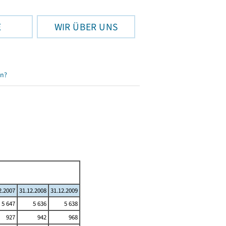
E
WIR ÜBER UNS
en?
2.2007
31.12.2008
31.12.2009
5 647
5 636
5 638
927
942
968