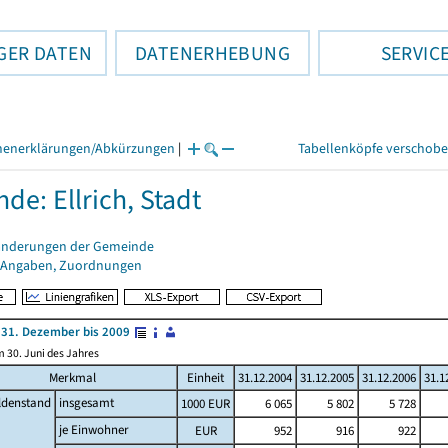
GER DATEN
DATENERHEBUNG
SERVIC
henerklärungen/Abkürzungen
|
Tabellenköpfe verschob
de: Ellrich, Stadt
änderungen der Gemeinde
 Angaben, Zuordnungen
31. Dezember bis 2009
 30. Juni des Jahres
Merkmal
Einheit
31.12.2004
31.12.2005
31.12.2006
31.1
ldenstand
insgesamt
1000 EUR
6 065
5 802
5 728
je Einwohner
EUR
952
916
922