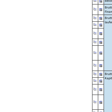
Bevö
Brutt
Fina
Brut
lauf
Brut
Kapi