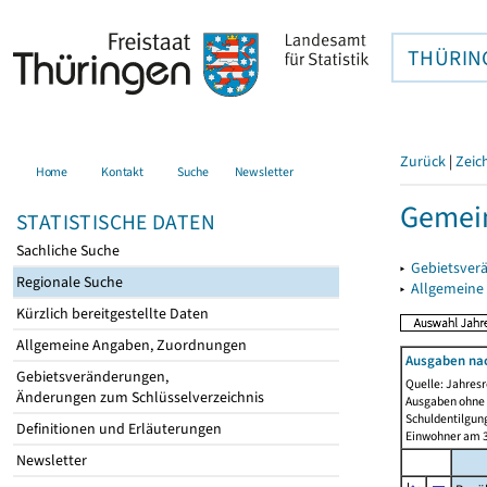
THÜRIN
Zurück
|
Zeic
Home
Kontakt
Suche
Newsletter
Gemein
STATISTISCHE DATEN
Sachliche Suche
▸
Gebietsver
Regionale Suche
▸
Allgemeine
Kürzlich bereitgestellte Daten
Allgemeine Angaben, Zuordnungen
Ausgaben na
Gebietsveränderungen,
Quelle: Jahresr
Änderungen zum Schlüsselverzeichnis
Ausgaben ohne 
Schuldentilgun
Definitionen und Erläuterungen
Einwohner am 3
Newsletter