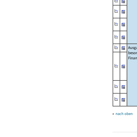
Ausg
beso
Fina
▴
nach oben