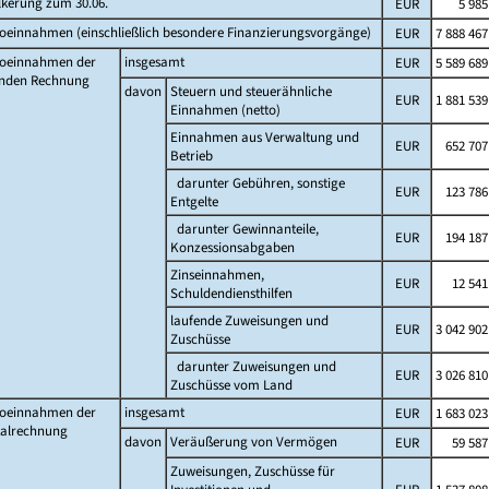
lkerung zum 30.06.
EUR
5 985
oeinnahmen (einschließlich besondere Finanzierungsvorgänge)
EUR
7 888 467
toeinnahmen der
insgesamt
EUR
5 589 689
enden Rechnung
davon
Steuern und steuerähnliche
EUR
1 881 539
Einnahmen (netto)
Einnahmen aus Verwaltung und
EUR
652 707
Betrieb
darunter Gebühren, sonstige
EUR
123 786
Entgelte
darunter Gewinnanteile,
EUR
194 187
Konzessionsabgaben
Zinseinnahmen,
EUR
12 541
Schuldendiensthilfen
laufende Zuweisungen und
EUR
3 042 902
Zuschüsse
darunter Zuweisungen und
EUR
3 026 810
Zuschüsse vom Land
toeinnahmen der
insgesamt
EUR
1 683 023
talrechnung
davon
Veräußerung von Vermögen
EUR
59 587
Zuweisungen, Zuschüsse für