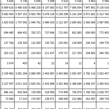
5 826
5 736
5 656
5 548
5 522
5 526
5 463
5 566
6 909 616
6 480 530
6 968 230
6 197 083
6 012 797
7 066 054
7 847 891
9 135 018
5 683 455
5 507 191
5 603 769
5 678 124
5 238 298
6 141 204
5 971 681
6 312 765
1 825 918
1 757 042
1 940 761
2 486 419
2 122 357
2 695 852
2 560 568
2 987 905
694 480
668 452
782 371
727 696
712 041
852 883
650 993
772 402
127 766
139 329
131 820
135 762
155 091
134 669
156 526
149 776
203 121
216 257
214 053
211 437
179 717
217 293
194 805
246 782
3 074
403
42
22
14
12
4
1
3 159 983
3 081 294
2 880 595
2 463 987
2 403 886
2 592 457
2 760 116
2 552 457
3 127 597
3 011 325
2 835 351
2 425 898
2 352 468
2 388 689
2 498 337
2 385 915
886 161
543 564
729 009
518 959
774 499
756 975
1 766 783
2 028 707
73 566
17 215
170 597
138 571
348 540
212 886
261 097
189 719