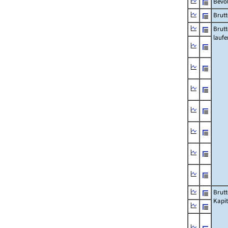
Bevö
Brutt
Brut
lauf
Brut
Kapi