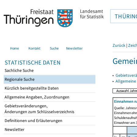
THÜRIN
Zurück
|
Zeic
Home
Kontakt
Suche
Newsletter
Gemein
STATISTISCHE DATEN
Sachliche Suche
▸
Gebietsver
Regionale Suche
▸
Allgemeine
Kürzlich bereitgestellte Daten
Allgemeine Angaben, Zuordnungen
Einnahmen n
Gebietsveränderungen,
Quelle: Jahresr
Änderungen zum Schlüsselverzeichnis
Einnahmen ohne
Schuldenaufnah
Definitionen und Erläuterungen
Einwohner am 3
Newsletter