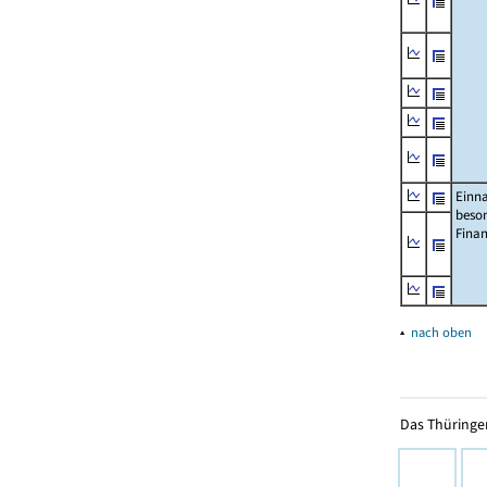
Einn
beso
Fina
▴
nach oben
Das Thüringer