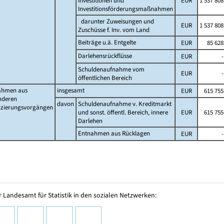
Investitionen und
EUR
1 537 808
Investitionsförderungsmaßnahmen
darunter Zuweisungen und
EUR
1 537 808
Zuschüsse f. Inv. vom Land
Beiträge u.ä. Entgelte
EUR
85 628
Darlehensrückflüsse
EUR
-
Schuldenaufnahme vom
EUR
-
öffentlichen Bereich
ahmen aus
insgesamt
EUR
615 755
nderen
davon
Schuldenaufnahme v. Kreditmarkt
nzierungsvorgängen
und sonst. öffentl. Bereich, innere
EUR
615 755
Darlehen
Entnahmen aus Rücklagen
EUR
-
 Landesamt für Statistik in den sozialen Netzwerken: