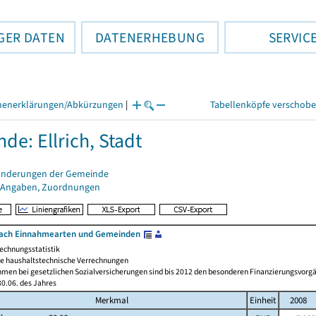
GER DATEN
DATENERHEBUNG
SERVIC
henerklärungen/Abkürzungen
|
Tabellenköpfe verschob
de: Ellrich, Stadt
änderungen der Gemeinde
 Angaben, Zuordnungen
ach Einnahmearten und Gemeinden
echnungsstatistik
 haushaltstechnische Verrechnungen
men bei gesetzlichen Sozialversicherungen sind bis 2012 den besonderen Finanzierungsvorgä
0.06. des Jahres
Merkmal
Einheit
2008