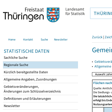
THÜRIN
Zurück
|
Zeic
Home
Kontakt
Suche
Newsletter
Gemei
STATISTISCHE DATEN
Sachliche Suche
▸
Gebietsver
Regionale Suche
▸
Allgemeine
Kürzlich bereitgestellte Daten
Allgemeine Angaben, Zuordnungen
Flächen nach
Gebietsveränderungen,
Quelle: Amtlic
Änderungen zum Schlüsselverzeichnis
Die Siedlungs- 
Die tatsächlic
Definitionen und Erläuterungen
erfolgt bis En
Nutzungsartenä
Newsletter