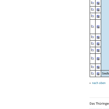
Siedl
▴
nach oben
Das Thüringer