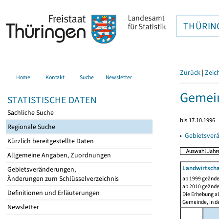
THÜRIN
Zurück
|
Zeic
Home
Kontakt
Suche
Newsletter
Gemein
STATISTISCHE DATEN
Sachliche Suche
bis 17.10.1996
Regionale Suche
▸
Gebietsver
Kürzlich bereitgestellte Daten
Allgemeine Angaben, Zuordnungen
Landwirtscha
Gebietsveränderungen,
Änderungen zum Schlüsselverzeichnis
ab 1999 geände
ab 2010 geände
Definitionen und Erläuterungen
Die Erhebung al
Gemeinde, in de
Newsletter