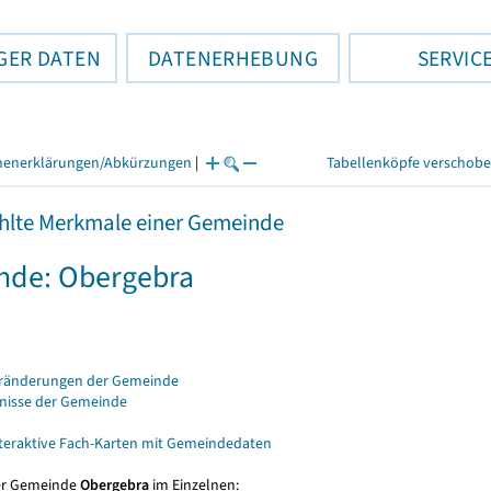
GER DATEN
DATENERHEBUNG
SERVIC
henerklärungen/Abkürzungen
|
Tabellenköpfe verschob
lte Merkmale einer Gemeinde
nde: Obergebra
eränderungen der Gemeinde
bnisse der Gemeinde
nteraktive Fach-Karten mit Gemeindedaten
er Gemeinde
Obergebra
im Einzelnen: