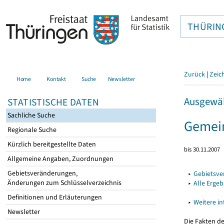
THÜRIN
Zurück
|
Zeic
Home
Kontakt
Suche
Newsletter
Ausgewäh
STATISTISCHE DATEN
Sachliche Suche
Gemei
Regionale Suche
Kürzlich bereitgestellte Daten
bis 30.11.2007
Allgemeine Angaben, Zuordnungen
Gebietsveränderungen,
▸
Gebietsv
Änderungen zum Schlüsselverzeichnis
▸
Alle Erge
Definitionen und Erläuterungen
▸
Weitere i
Newsletter
Die Fakten d