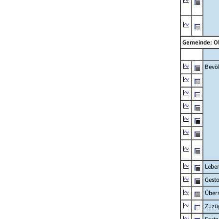
Gemeinde: 
Bevö
Lebe
Gest
Übers
Zuzü