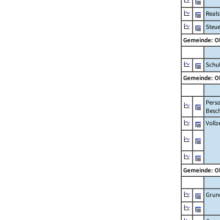
Real
Steu
Gemeinde: 
Schul
Gemeinde: 
Pers
Besch
Vollz
Gemeinde: 
Grun