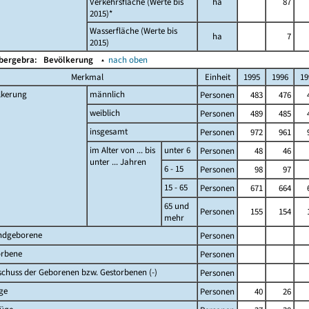
Verkehrsfläche (Werte bis
ha
87
2015)*
Wasserfläche (Werte bis
ha
7
2015)
Obergebra:
Bevölkerung
▴
nach oben
Merkmal
Einheit
1995
1996
19
lkerung
männlich
Personen
483
476
weiblich
Personen
489
485
insgesamt
Personen
972
961
im Alter von ... bis
unter 6
Personen
48
46
unter ... Jahren
6 - 15
Personen
98
97
15 - 65
Personen
671
664
65 und
Personen
155
154
mehr
ndgeborene
Personen
orbene
Personen
chuss der Geborenen bzw. Gestorbenen (-)
Personen
ge
Personen
40
26