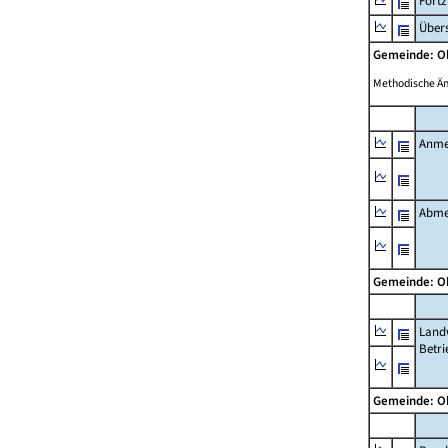
Fort
Übers
Gemeinde: 
Methodische Ä
Anme
Abme
Gemeinde: 
Landw
Betri
Gemeinde: 