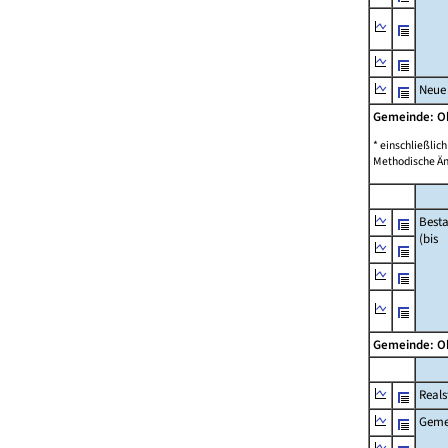
Neue
Gemeinde: 
* einschließli
Methodische Än
Best
(bis
Gemeinde: 
Reals
Geme