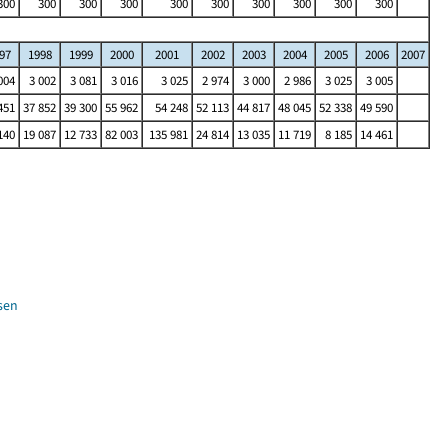
300
300
300
300
300
300
300
300
300
300
97
1998
1999
2000
2001
2002
2003
2004
2005
2006
2007
004
3 002
3 081
3 016
3 025
2 974
3 000
2 986
3 025
3 005
451
37 852
39 300
55 962
54 248
52 113
44 817
48 045
52 338
49 590
140
19 087
12 733
82 003
135 981
24 814
13 035
11 719
8 185
14 461
sen