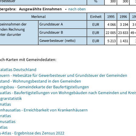
rbesteuer
%
300
300
Obergebra:
Ausgewählte Einnahmen
▴
nach oben
Merkmal
Einheit
1995
1996
19
toeinnahmen der
Grundsteuer A
EUR
4 066
3 194
3 
enden Rechnung
Grundsteuer B
EUR
22 005
23 833
49 
nter darunter
Gewerbesteuer (netto)
EUR
5 213
1 431
Fach-Karten mit Gemeindedaten:
alatlas Deutschland
euern - Hebesätze für Gewerbesteuer und Grundsteuer der Gemeinden
stand - Wohnungsbestand in den Gemeinden
gsbau - Gemeindekarte der Baufertigstellungen
atlas - Baufertigstellungen von Wohngebäuden nach Gemeinden und Krei
grarstatistik
natlas
nhausatlas - Erreichbarkeit von Krankenhäusern
ratlas
musatlas
atlas
-Atlas - Ergebnisse des Zensus 2022