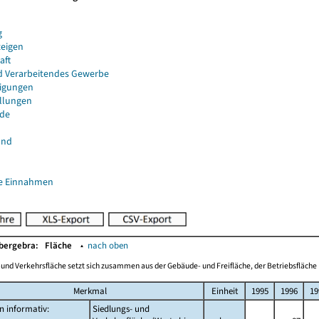
g
eigen
aft
d Verarbeitendes Gewerbe
igungen
ellungen
de
and
e Einnahmen
Obergebra:
Fläche
▴
nach oben
-und Verkehrsfläche setzt sich zusammen aus der Gebäude- und Freifläche, der Betriebsfläche 
Merkmal
Einheit
1995
1996
19
 informativ:
Siedlungs- und