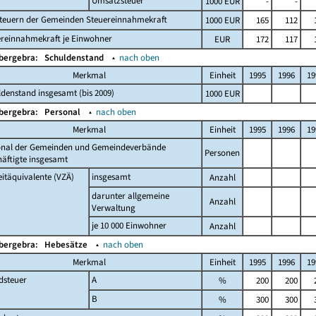
Umsatzsteuer
1000 EUR
-
-
steuern der Gemeinden Steuereinnahmekraft
1000 EUR
165
112
ereinnahmekraft je Einwohner
EUR
172
117
Obergebra:
Schuldenstand
▴
nach oben
Merkmal
Einheit
1995
1996
19
denstand insgesamt (bis 2009)
1000 EUR
Obergebra:
Personal
▴
nach oben
Merkmal
Einheit
1995
1996
19
onal der Gemeinden und Gemeindeverbände
Personen
äftigte insgesamt
eitäquivalente (VZÄ)
insgesamt
Anzahl
darunter allgemeine
Anzahl
Verwaltung
je 10 000 Einwohner
Anzahl
Obergebra:
Hebesätze
▴
nach oben
Merkmal
Einheit
1995
1996
19
dsteuer
A
%
200
200
B
%
300
300