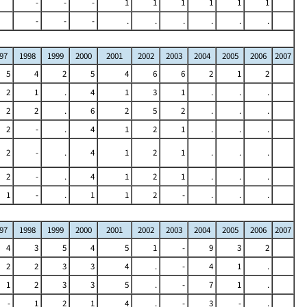
-
-
-
1
1
1
1
1
1
-
-
-
.
.
.
.
.
.
97
1998
1999
2000
2001
2002
2003
2004
2005
2006
2007
5
4
2
5
4
6
6
2
1
2
2
1
.
4
1
3
1
.
.
.
2
2
.
6
2
5
2
.
.
.
2
-
.
4
1
2
1
.
.
.
2
-
.
4
1
2
1
.
.
.
2
-
.
4
1
2
1
.
.
.
1
-
.
1
1
2
-
.
.
.
97
1998
1999
2000
2001
2002
2003
2004
2005
2006
2007
4
3
5
4
5
1
-
9
3
2
2
2
3
3
4
.
-
4
1
.
1
2
3
3
5
.
-
7
1
.
-
1
2
1
4
.
-
3
-
.