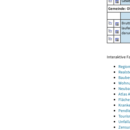
Gewe
Gemeinde: 
Brut
lauf
daru
Interaktive 
Region
Realst
Baube
Wohnun
Neubau
Atlas A
Fläche
Kranke
Pendle
Touris
Unfall
Zensus