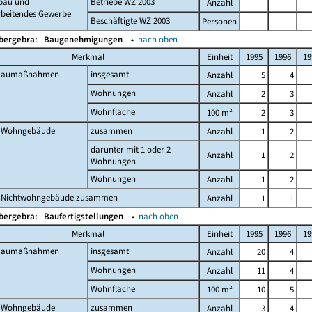
bau und
Betriebe WZ 2003
Anzahl
rbeitendes Gewerbe
Beschäftigte WZ 2003
Personen
Obergebra:
Baugenehmigungen
▴
nach oben
Merkmal
Einheit
1995
1996
19
 Baumaßnahmen
insgesamt
Anzahl
5
4
Wohnungen
Anzahl
2
3
Wohnfläche
100 m²
2
3
 Wohngebäude
zusammen
Anzahl
1
2
darunter mit 1 oder 2
Anzahl
1
2
Wohnungen
Wohnungen
Anzahl
1
2
 Nichtwohngebäude zusammen
Anzahl
1
1
Obergebra:
Baufertigstellungen
▴
nach oben
Merkmal
Einheit
1995
1996
19
 Baumaßnahmen
insgesamt
Anzahl
20
4
Wohnungen
Anzahl
11
4
Wohnfläche
100 m²
10
5
 Wohngebäude
zusammen
Anzahl
3
4