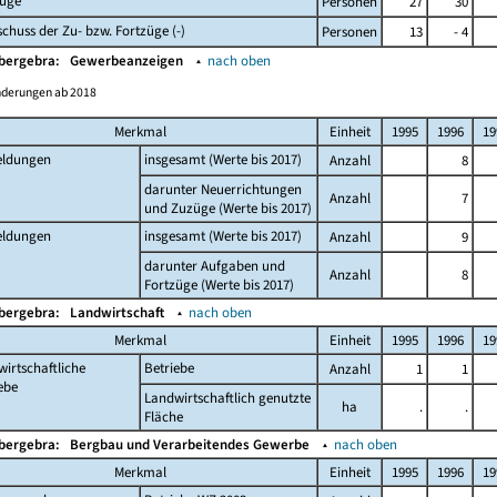
züge
Personen
27
30
chuss der Zu- bzw. Fortzüge (-)
Personen
13
- 4
Obergebra:
Gewerbeanzeigen
▴
nach oben
nderungen ab 2018
Merkmal
Einheit
1995
1996
19
ldungen
insgesamt (Werte bis 2017)
Anzahl
8
darunter Neuerrichtungen
Anzahl
7
und Zuzüge (Werte bis 2017)
ldungen
insgesamt (Werte bis 2017)
Anzahl
9
darunter Aufgaben und
Anzahl
8
Fortzüge (Werte bis 2017)
Obergebra:
Landwirtschaft
▴
nach oben
Merkmal
Einheit
1995
1996
19
irtschaftliche
Betriebe
Anzahl
1
1
ebe
Landwirtschaftlich genutzte
ha
.
.
Fläche
Obergebra:
Bergbau und Verarbeitendes Gewerbe
▴
nach oben
Merkmal
Einheit
1995
1996
19