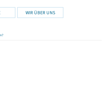
E
WIR ÜBER UNS
en?