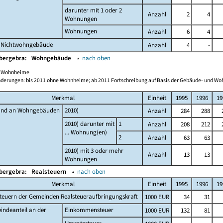
darunter mit 1 oder 2
Anzahl
2
4
Wohnungen
Wohnungen
Anzahl
6
4
 Nichtwohngebäude
Anzahl
4
-
Obergebra:
Wohngebäude
▴
nach oben
ch Wohnheime
derungen: bis 2011 ohne Wohnheime; ab 2011 Fortschreibung auf Basis der Gebäude- und W
Merkmal
Einheit
1995
1996
19
and an Wohngebäuden
2010)
Anzahl
284
288
2010) darunter mit
1
Anzahl
208
212
... Wohnung(en)
2
Anzahl
63
63
2010) mit 3 oder mehr
Anzahl
13
13
Wohnungen
Obergebra:
Realsteuern
▴
nach oben
Merkmal
Einheit
1995
1996
19
teuern der Gemeinden Realsteueraufbringungskraft
1000 EUR
34
31
indeanteil an der
Einkommensteuer
1000 EUR
132
81