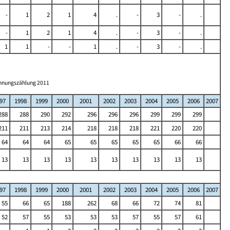
-
1
2
1
4
.
-
3
-
.
-
1
2
1
4
.
-
3
-
.
1
1
-
-
1
.
-
3
-
.
ohnungszählung 2011
97
1998
1999
2000
2001
2002
2003
2004
2005
2006
2007
288
288
290
292
296
296
296
299
299
299
211
211
213
214
218
218
218
221
220
220
64
64
64
65
65
65
65
65
66
66
13
13
13
13
13
13
13
13
13
13
97
1998
1999
2000
2001
2002
2003
2004
2005
2006
2007
55
66
65
188
262
68
66
72
74
81
52
57
55
53
53
53
57
55
57
61