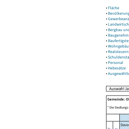
▾
Fläche
▾
Bevölkerun
▾
Gewerbeanz
▾
Landwirtsch
▾
Bergbau un
▾
Baugenehm
▾
Baufertigst
▾
Wohngebäu
▾
Realsteuern
▾
Schuldenst
▾
Personal
▾
Hebesätze
▾
Ausgewählt
Gemeinde: 
* Die Siedlungs
Davon