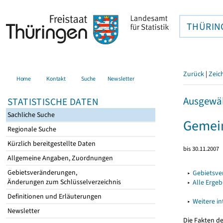
THÜRIN
Zurück
|
Zeic
Home
Kontakt
Suche
Newsletter
Ausgewäh
STATISTISCHE DATEN
Sachliche Suche
Gemein
Regionale Suche
Kürzlich bereitgestellte Daten
bis 30.11.2007
Allgemeine Angaben, Zuordnungen
Gebietsveränderungen,
▸
Gebietsv
Änderungen zum Schlüsselverzeichnis
▸
Alle Erge
Definitionen und Erläuterungen
▸
Weitere i
Newsletter
Die Fakten d