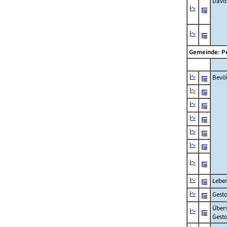
Davon
Gemeinde: P
Bevö
Lebe
Gest
Über
Gesto