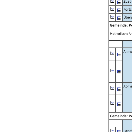
Zuzü
Fort
Übers
Gemeinde: P
Methodische Ä
Anme
Abme
Gemeinde: P
Landw