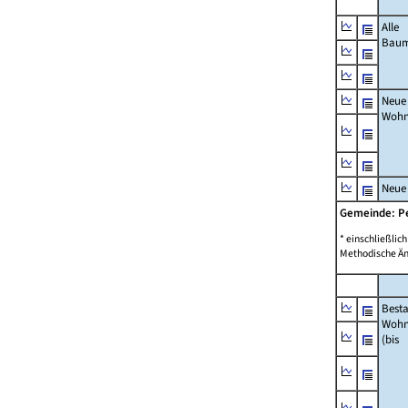
Alle
Bau
Neue
Wohn
Neue
Gemeinde: P
* einschließli
Methodische Än
Best
Wohn
(bis