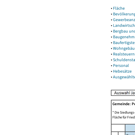
▾
Fläche
▾
Bevölkerun
▾
Gewerbeanz
▾
Landwirtsch
▾
Bergbau un
▾
Baugenehm
▾
Baufertigst
▾
Wohngebäu
▾
Realsteuern
▾
Schuldenst
▾
Personal
▾
Hebesätze
▾
Ausgewählt
Gemeinde: P
* Die Siedlungs
Fläche für Frie