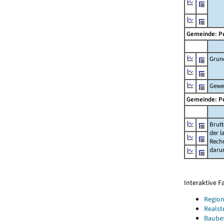
Gemeinde: P
Grun
Gewe
Gemeinde: P
Brut
der l
Rech
daru
Interaktive 
Region
Realst
Baube