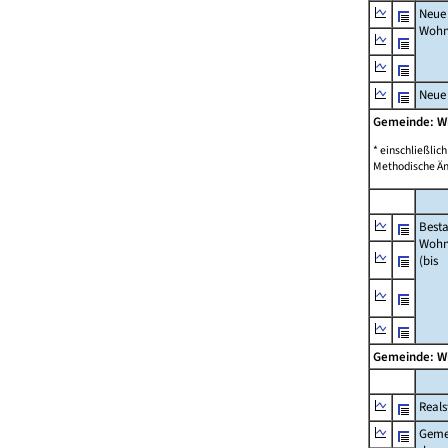
Neue
Wohn
Neue
Gemeinde: 
* einschließli
Methodische Än
Best
Wohn
(bis
Gemeinde: 
Reals
Geme