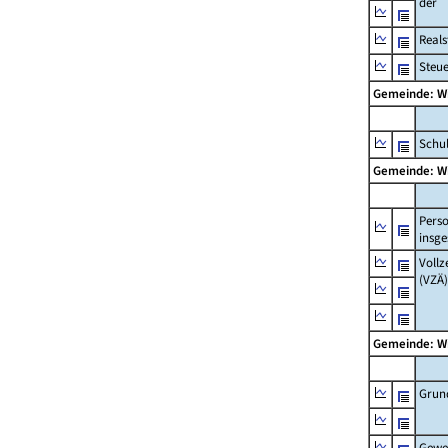
der
Real
Steu
Gemeinde: 
Schul
Gemeinde: 
Pers
insg
Vollz
(VZÄ)
Gemeinde: 
Grun
Gewe