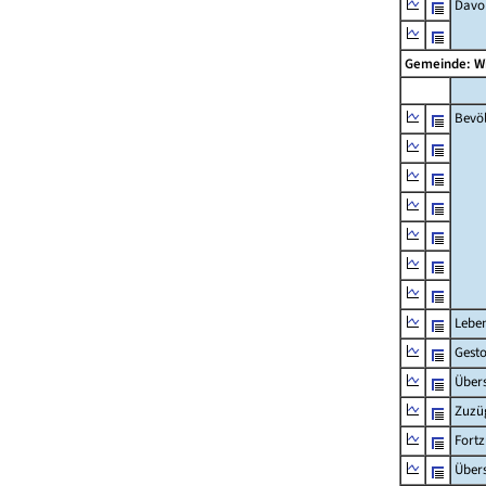
Davon
Gemeinde: 
Bevö
Lebe
Gest
Übers
Zuzü
Fort
Übers