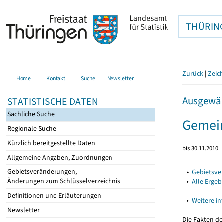
THÜRIN
Zurück
|
Zeic
Home
Kontakt
Suche
Newsletter
Ausgewäh
STATISTISCHE DATEN
Sachliche Suche
Gemei
Regionale Suche
Kürzlich bereitgestellte Daten
bis 30.11.2010
Allgemeine Angaben, Zuordnungen
Gebietsveränderungen,
▸
Gebietsv
Änderungen zum Schlüsselverzeichnis
▸
Alle Erge
Definitionen und Erläuterungen
▸
Weitere i
Newsletter
Die Fakten d