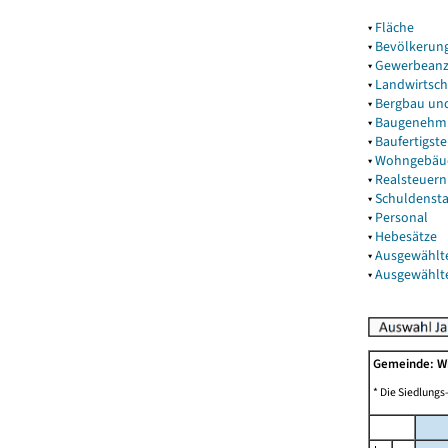
▾
Fläche
▾
Bevölkerun
▾
Gewerbeanz
▾
Landwirtsch
▾
Bergbau un
▾
Baugenehm
▾
Baufertigst
▾
Wohngebäu
▾
Realsteuern
▾
Schuldenst
▾
Personal
▾
Hebesätze
▾
Ausgewählt
▾
Ausgewählt
Gemeinde: 
* Die Siedlungs