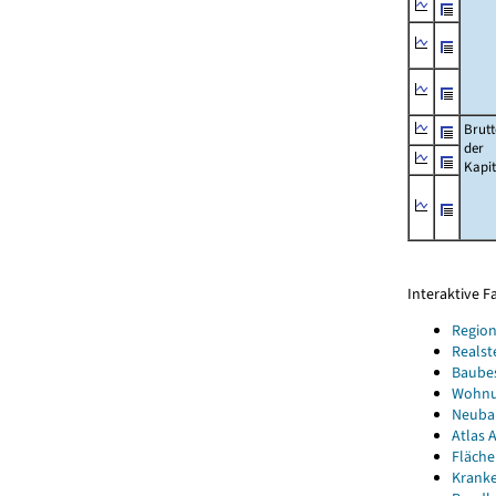
Brut
der
Kapi
Interaktive 
Region
Realst
Baube
Wohnun
Neubau
Atlas A
Fläche
Kranke