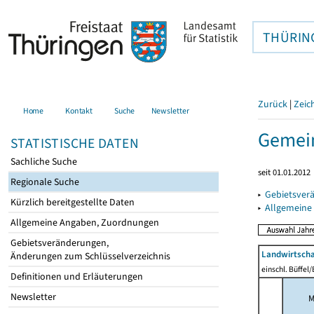
THÜRIN
Zurück
|
Zeic
Home
Kontakt
Suche
Newsletter
Gemein
STATISTISCHE DATEN
Sachliche Suche
seit 01.01.2012
Regionale Suche
▸
Gebietsver
Kürzlich bereitgestellte Daten
▸
Allgemeine
Allgemeine Angaben, Zuordnungen
Gebietsveränderungen,
Landwirtscha
Änderungen zum Schlüsselverzeichnis
einschl. Büffel
Definitionen und Erläuterungen
Newsletter
M