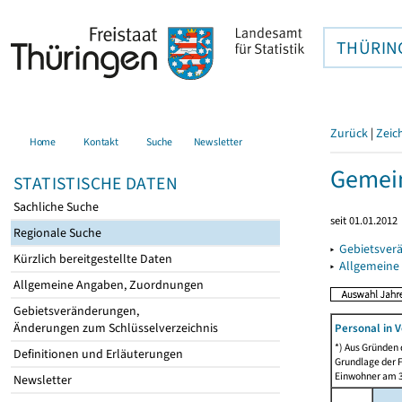
THÜRIN
Zurück
|
Zeic
Home
Kontakt
Suche
Newsletter
Gemein
STATISTISCHE DATEN
Sachliche Suche
seit 01.01.2012
Regionale Suche
▸
Gebietsver
Kürzlich bereitgestellte Daten
▸
Allgemeine
Allgemeine Angaben, Zuordnungen
Gebietsveränderungen,
Änderungen zum Schlüsselverzeichnis
Personal in V
*) Aus Gründen
Definitionen und Erläuterungen
Grundlage der F
Einwohner am 3
Newsletter