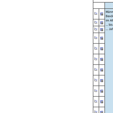
Männ
Bevö
im Al
... bi
... J