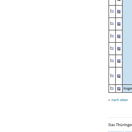
Insg
▴
nach oben
Das Thüringer