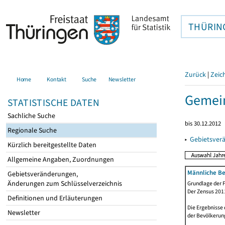
THÜRIN
Zurück
|
Zeic
Home
Kontakt
Suche
Newsletter
Gemein
STATISTISCHE DATEN
Sachliche Suche
bis 30.12.2012
Regionale Suche
▸
Gebietsver
Kürzlich bereitgestellte Daten
Allgemeine Angaben, Zuordnungen
Männliche Be
Gebietsveränderungen,
Änderungen zum Schlüsselverzeichnis
Grundlage der F
Der Zensus 2011
Definitionen und Erläuterungen
Die Ergebnisse
Newsletter
der Bevölkerung