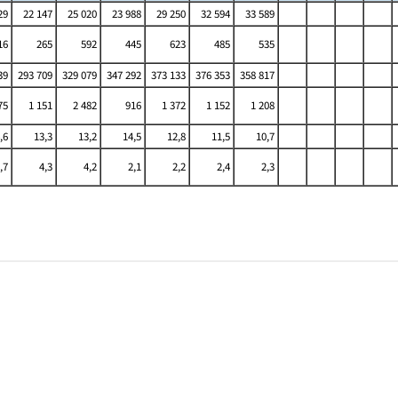
29
22 147
25 020
23 988
29 250
32 594
33 589
16
265
592
445
623
485
535
39
293 709
329 079
347 292
373 133
376 353
358 817
75
1 151
2 482
916
1 372
1 152
1 208
,6
13,3
13,2
14,5
12,8
11,5
10,7
,7
4,3
4,2
2,1
2,2
2,4
2,3