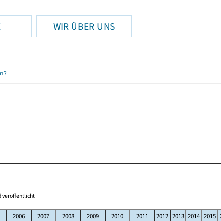
E
WIR ÜBER UNS
en?
 veröffentlicht
2006
2007
2008
2009
2010
2011
2012
2013
2014
2015