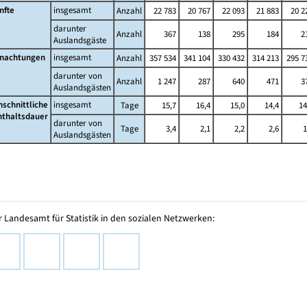
nfte
insgesamt
Anzahl
22 783
20 767
22 093
21 883
20 2
darunter
Anzahl
367
138
295
184
2
Auslandsgäste
nachtungen
insgesamt
Anzahl
357 534
341 104
330 432
314 213
295 7
darunter von
Anzahl
1 247
287
640
471
3
Auslandsgästen
hschnittliche
insgesamt
Tage
15,7
16,4
15,0
14,4
14
nthaltsdauer
darunter von
Tage
3,4
2,1
2,2
2,6
1
Auslandsgästen
 Landesamt für Statistik in den sozialen Netzwerken: