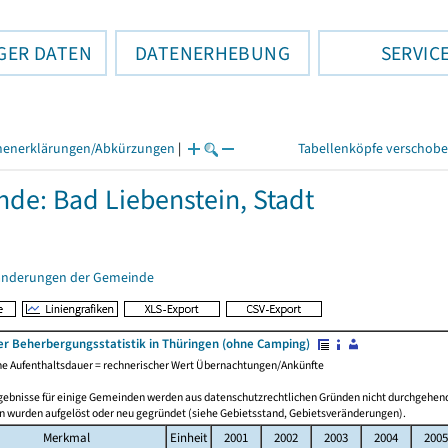
GER DATEN
DATENERHEBUNG
SERVIC
henerklärungen/Abkürzungen
|
Tabellenköpfe verschob
de: Bad Liebenstein, Stadt
änderungen der Gemeinde
er Beherbergungsstatistik in Thüringen (ohne Camping)
che Aufenthaltsdauer = rechnerischer Wert Übernachtungen/Ankünfte
gebnisse für einige Gemeinden werden aus datenschutzrechtlichen Gründen nicht durchgehend
 wurden aufgelöst oder neu gegründet (siehe Gebietsstand, Gebietsveränderungen).
Merkmal
Einheit
2001
2002
2003
2004
2005