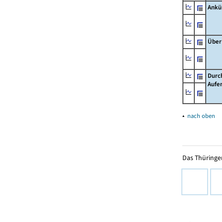
Ankü
Über
Durc
Aufe
▴
nach oben
Das Thüringer