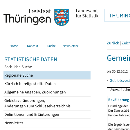
THÜRIN
Zurück
|
Zeic
Home
Kontakt
Suche
Newsletter
Gemein
STATISTISCHE DATEN
Sachliche Suche
bis 30.12.2012
Regionale Suche
▸
Gebietsver
Kürzlich bereitgestellte Daten
Allgemeine Angaben, Zuordnungen
Bevölkerung 
Gebietsveränderungen,
Änderungen zum Schlüsselverzeichnis
Grundlage der F
Der Zensus 2011
Definitionen und Erläuterungen
Für die Jahre v
Newsletter
Die Ergebnisse
der Bevölkerung