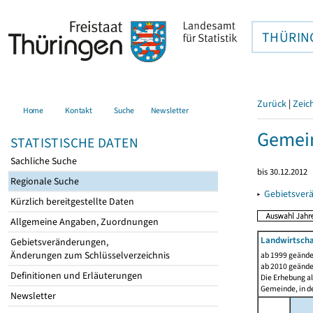
THÜRIN
Zurück
|
Zeic
Home
Kontakt
Suche
Newsletter
Gemein
STATISTISCHE DATEN
Sachliche Suche
bis 30.12.2012
Regionale Suche
▸
Gebietsver
Kürzlich bereitgestellte Daten
Allgemeine Angaben, Zuordnungen
Landwirtscha
Gebietsveränderungen,
Änderungen zum Schlüsselverzeichnis
ab 1999 geände
ab 2010 geände
Definitionen und Erläuterungen
Die Erhebung al
Gemeinde, in de
Newsletter