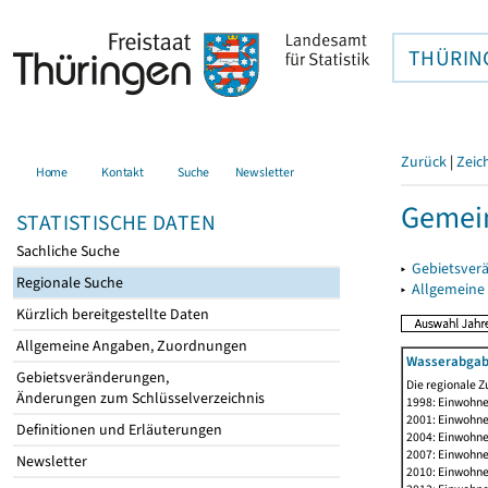
THÜRIN
Zurück
|
Zeic
Home
Kontakt
Suche
Newsletter
Gemei
STATISTISCHE DATEN
Sachliche Suche
▸
Gebietsver
Regionale Suche
▸
Allgemeine
Kürzlich bereitgestellte Daten
Allgemeine Angaben, Zuordnungen
Wasserabgab
Gebietsveränderungen,
Die regionale Z
Änderungen zum Schlüsselverzeichnis
1998: Einwohne
2001: Einwohne
Definitionen und Erläuterungen
2004: Einwohne
2007: Einwohne
Newsletter
2010: Einwohne