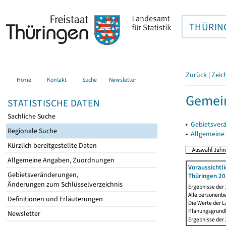
THÜRIN
Zurück
|
Zeic
Home
Kontakt
Suche
Newsletter
Gemein
STATISTISCHE DATEN
Sachliche Suche
▸
Gebietsver
Regionale Suche
▸
Allgemeine
Kürzlich bereitgestellte Daten
Allgemeine Angaben, Zuordnungen
Voraussichtl
Gebietsveränderungen,
Thüringen 20
Änderungen zum Schlüsselverzeichnis
Ergebnisse der
Alle personenb
Definitionen und Erläuterungen
Die Werte der 
Planungsgrundla
Newsletter
Ergebnisse der 2