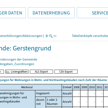
GER DATEN
DATENERHEBUNG
SERVIC
henerklärungen/Abkürzungen
|
Tabellenköpfe verschob
de: Gerstengrund
änderungen der Gemeinde
 Angaben, Zuordnungen
ungen für Wohnungen in Wohn- und Nichtwohngebäuden nach Zahl der Räume
Merkmal
Einheit
2008
2009
2010
2011
20
enehmigungen für
insgesamt
Anzahl
-
-
-
-
ungen in Wohn- und
davon
1 oder 2
twohngebäuden
Anzahl
-
-
-
-
mit
Räumen