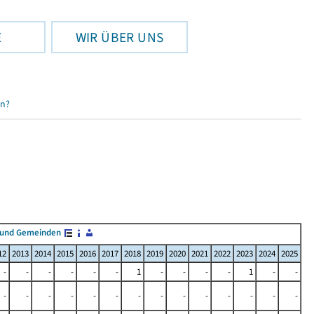
E
WIR ÜBER UNS
en?
 und Gemeinden
12
2013
2014
2015
2016
2017
2018
2019
2020
2021
2022
2023
2024
2025
-
-
-
-
-
-
1
-
-
-
-
1
-
-
-
-
-
-
-
-
-
-
-
-
-
-
-
-