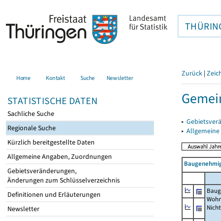
THÜRIN
Zurück
|
Zeic
Home
Kontakt
Suche
Newsletter
Gemein
STATISTISCHE DATEN
Sachliche Suche
▸
Gebietsver
Regionale Suche
▸
Allgemeine
Kürzlich bereitgestellte Daten
Allgemeine Angaben, Zuordnungen
Baugenehmig
Gebietsveränderungen,
Änderungen zum Schlüsselverzeichnis
Baug
Definitionen und Erläuterungen
Wohn
Nich
Newsletter