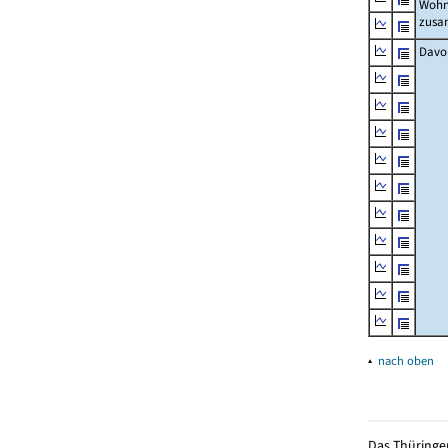
Wohn
zus
Davo
▴
nach oben
Das Thüringer