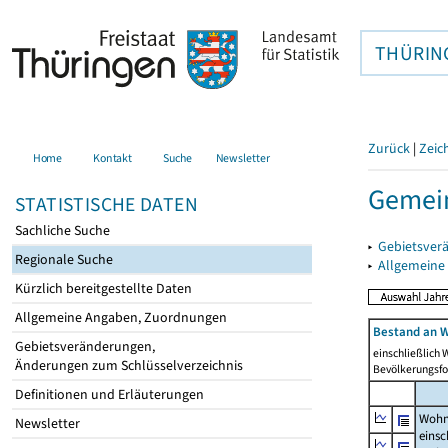
THÜRIN
Zurück
|
Zeic
Home
Kontakt
Suche
Newsletter
Gemein
STATISTISCHE DATEN
Sachliche Suche
▸
Gebietsver
Regionale Suche
▸
Allgemeine
Kürzlich bereitgestellte Daten
Allgemeine Angaben, Zuordnungen
Bestand an W
Gebietsveränderungen,
einschließlich
Änderungen zum Schlüsselverzeichnis
Bevölkerungsfo
Definitionen und Erläuterungen
Wohn
Newsletter
einsc