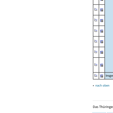
Insg
▴
nach oben
Das Thüringer