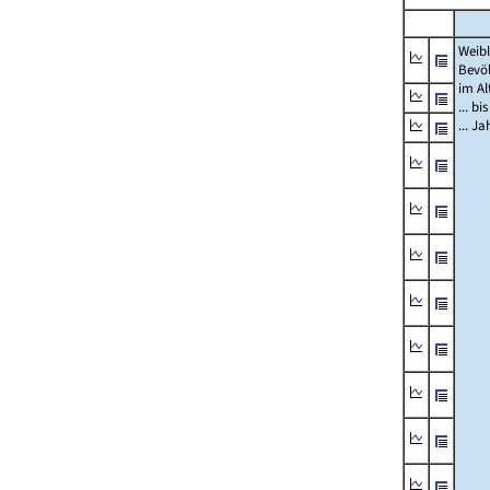
Weibl
Bevö
im Al
... bi
... J