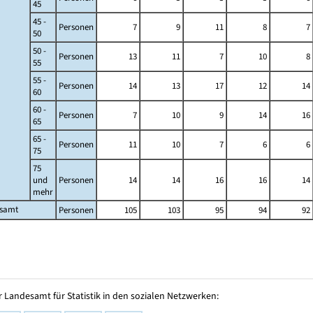
45
45 -
Personen
7
9
11
8
7
50
50 -
Personen
13
11
7
10
8
55
55 -
Personen
14
13
17
12
14
60
60 -
Personen
7
10
9
14
16
65
65 -
Personen
11
10
7
6
6
75
75
und
Personen
14
14
16
16
14
mehr
esamt
Personen
105
103
95
94
92
 Landesamt für Statistik in den sozialen Netzwerken: