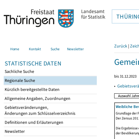
THÜRIN
Zurück
|
Zeic
Home
Kontakt
Suche
Newsletter
Gemein
STATISTISCHE DATEN
Sachliche Suche
bis 31.12.2023
Regionale Suche
▸
Gebietsver
Kürzlich bereitgestellte Daten
Allgemeine Angaben, Zuordnungen
Weibliche Be
Gebietsveränderungen,
Änderungen zum Schlüsselverzeichnis
Grundlage der F
Der Zensus 2011
Definitionen und Erläuterungen
Die Ergebnisse
Newsletter
der Bevölkerung