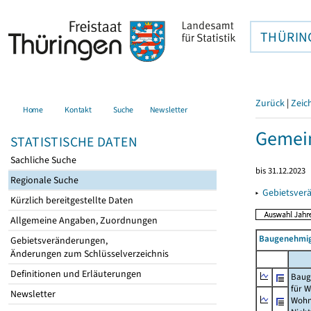
THÜRIN
Zurück
|
Zeic
Home
Kontakt
Suche
Newsletter
Gemein
STATISTISCHE DATEN
Sachliche Suche
bis 31.12.2023
Regionale Suche
▸
Gebietsver
Kürzlich bereitgestellte Daten
Allgemeine Angaben, Zuordnungen
Baugenehmig
Gebietsveränderungen,
Änderungen zum Schlüsselverzeichnis
Definitionen und Erläuterungen
Baug
für 
Newsletter
Wohn