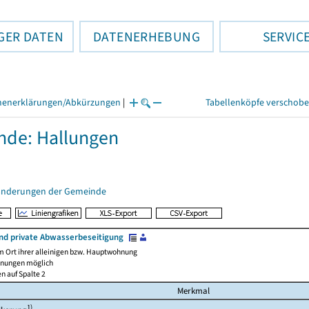
GER DATEN
DATENERHEBUNG
SERVIC
henerklärungen/Abkürzungen
|
Tabellenköpfe verschob
de: Hallungen
änderungen der Gemeinde
und private Abwasserbeseitigung
m Ort ihrer alleinigen bzw. Hauptwohnung
nnungen möglich
en auf Spalte 2
Merkmal
1)