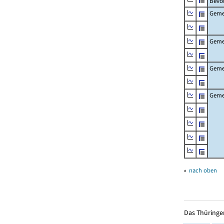
Bevö
Gemei
Geme
Geme
Gemei
▴
nach oben
Das Thüringer