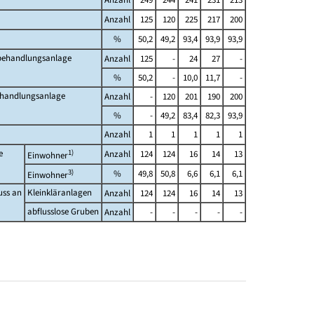
Anzahl
125
120
225
217
200
%
50,2
49,2
93,4
93,9
93,9
rbehandlungsanlage
Anzahl
125
-
24
27
-
%
50,2
-
10,0
11,7
-
ehandlungsanlage
Anzahl
-
120
201
190
200
%
-
49,2
83,4
82,3
93,9
Anzahl
1
1
1
1
1
e
1)
Anzahl
124
124
16
14
13
Einwohner
3)
%
49,8
50,8
6,6
6,1
6,1
Einwohner
uss an
Kleinkläranlagen
Anzahl
124
124
16
14
13
abflusslose Gruben
Anzahl
-
-
-
-
-