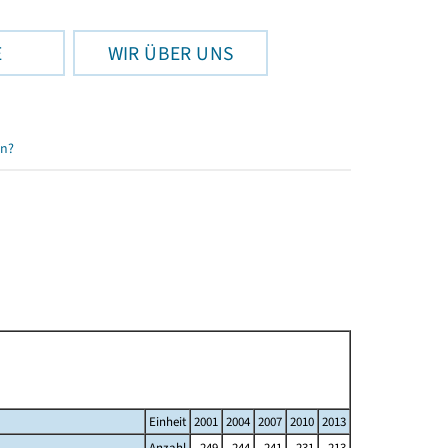
E
WIR ÜBER UNS
en?
Einheit
2001
2004
2007
2010
2013
Anzahl
249
244
241
231
213