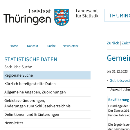
THÜRIN
Zurück
|
Zeic
Home
Kontakt
Suche
Newsletter
Gemein
STATISTISCHE DATEN
Sachliche Suche
bis 31.12.2023
Regionale Suche
▸
Gebietsver
Kürzlich bereitgestellte Daten
Allgemeine Angaben, Zuordnungen
Bevölkerung 
Gebietsveränderungen,
Änderungen zum Schlüsselverzeichnis
Grundlage der F
Der Zensus 2011
Definitionen und Erläuterungen
Für die Jahre v
Newsletter
Die Ergebnisse
der Bevölkerung