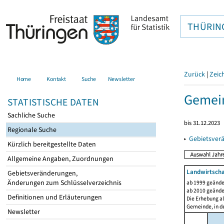
THÜRIN
Zurück
|
Zeic
Home
Kontakt
Suche
Newsletter
Gemein
STATISTISCHE DATEN
Sachliche Suche
bis 31.12.2023
Regionale Suche
▸
Gebietsver
Kürzlich bereitgestellte Daten
Allgemeine Angaben, Zuordnungen
Landwirtscha
Gebietsveränderungen,
Änderungen zum Schlüsselverzeichnis
ab 1999 geände
ab 2010 geände
Definitionen und Erläuterungen
Die Erhebung al
Gemeinde, in de
Newsletter