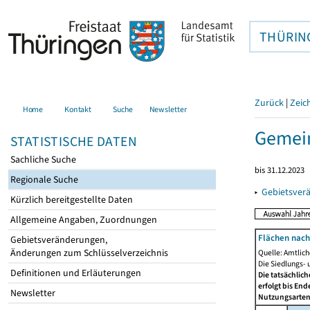
THÜRIN
Zurück
|
Zeic
Home
Kontakt
Suche
Newsletter
Gemein
STATISTISCHE DATEN
Sachliche Suche
bis 31.12.2023
Regionale Suche
▸
Gebietsver
Kürzlich bereitgestellte Daten
Allgemeine Angaben, Zuordnungen
Flächen nach
Gebietsveränderungen,
Änderungen zum Schlüsselverzeichnis
Quelle: Amtlic
Die Siedlungs- 
Definitionen und Erläuterungen
Die tatsächlic
erfolgt bis En
Newsletter
Nutzungsartenä