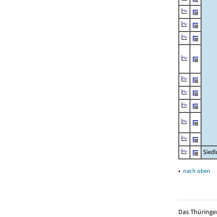
Siedl
▴
nach oben
Das Thüringer