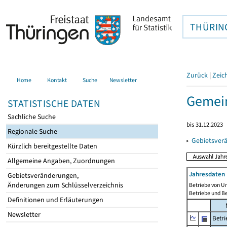
THÜRIN
Zurück
|
Zeic
Home
Kontakt
Suche
Newsletter
Gemein
STATISTISCHE DATEN
Sachliche Suche
bis 31.12.2023
Regionale Suche
▸
Gebietsver
Kürzlich bereitgestellte Daten
Allgemeine Angaben, Zuordnungen
Jahresdaten 
Gebietsveränderungen,
Änderungen zum Schlüsselverzeichnis
Betriebe von U
Betriebe und B
Definitionen und Erläuterungen
Newsletter
Betri