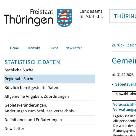
THÜRIN
Zurück
|
Zeic
Home
Kontakt
Suche
Newsletter
Gemein
STATISTISCHE DATEN
Sachliche Suche
bis 31.12.2023
Regionale Suche
▸
Gebietsver
Kürzlich bereitgestellte Daten
Allgemeine Angaben, Zuordnungen
Voraussichtl
Gebietsveränderungen,
Verwaltungsg
Änderungen zum Schlüsselverzeichnis
Ergebnisse der
Definitionen und Erläuterungen
Alle personenb
Die Werte der 
Newsletter
Planungsgrundla
Ergebnisse der 2