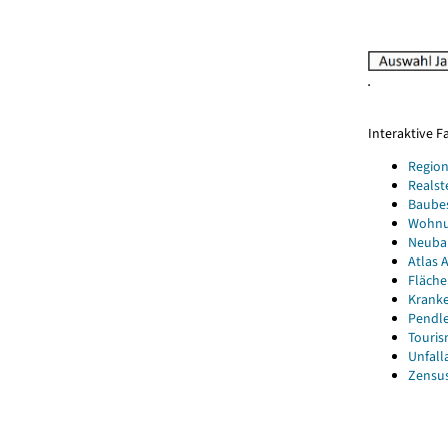
Interaktive 
Region
Realst
Baube
Wohnun
Neubau
Atlas A
Fläche
Kranke
Pendle
Touris
Unfall
Zensus