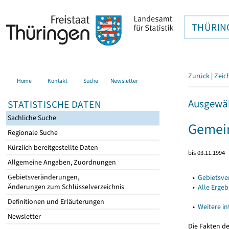
THÜRIN
Zurück
|
Zeic
Home
Kontakt
Suche
Newsletter
Ausgewäh
STATISTISCHE DATEN
Sachliche Suche
Gemein
Regionale Suche
Kürzlich bereitgestellte Daten
bis 03.11.1994
Allgemeine Angaben, Zuordnungen
Gebietsveränderungen,
▸
Gebietsv
Änderungen zum Schlüsselverzeichnis
▸
Alle Erge
Definitionen und Erläuterungen
▸
Weitere i
Newsletter
Die Fakten d