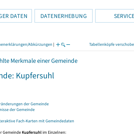
GER DATEN
DATENERHEBUNG
SERVIC
henerklärungen/Abkürzungen
|
Tabellenköpfe verschob
lte Merkmale einer Gemeinde
de: Kupfersuhl
eränderungen der Gemeinde
bnisse der Gemeinde
nteraktive Fach-Karten mit Gemeindedaten
er Gemeinde
Kupfersuhl
im Einzelnen: