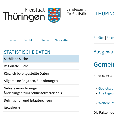
THÜRIN
Zurück
|
Zeic
Home
Kontakt
Suche
Newsletter
Ausgewäh
STATISTISCHE DATEN
Sachliche Suche
Gemein
Regionale Suche
Kürzlich bereitgestellte Daten
bis 31.07.1996
Allgemeine Angaben, Zuordnungen
Gebietsveränderungen,
▸
Gebietsv
Änderungen zum Schlüsselverzeichnis
▸
Alle Erge
Definitionen und Erläuterungen
▸
Weitere i
Newsletter
Die Fakten d