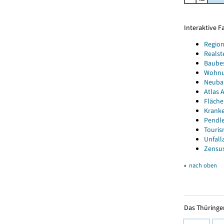
Interaktive 
Region
Realst
Baube
Wohnun
Neubau
Atlas A
Fläche
Kranke
Pendle
Touris
Unfall
Zensus
▴
nach oben
Das Thüringer