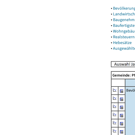
▾
Bevölkerun
▾
Landwirtsch
▾
Baugenehm
▾
Baufertigst
▾
Wohngebäu
▾
Realsteuern
▾
Hebesätze
▾
Ausgewählt
Gemeinde: P
Bevö