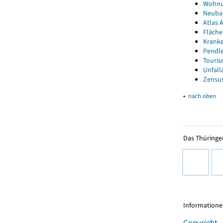
Wohnun
Neubau
Atlas A
Fläche
Kranke
Pendle
Touris
Unfall
Zensus
▴
nach oben
Das Thüringer
Informationen
Copyright