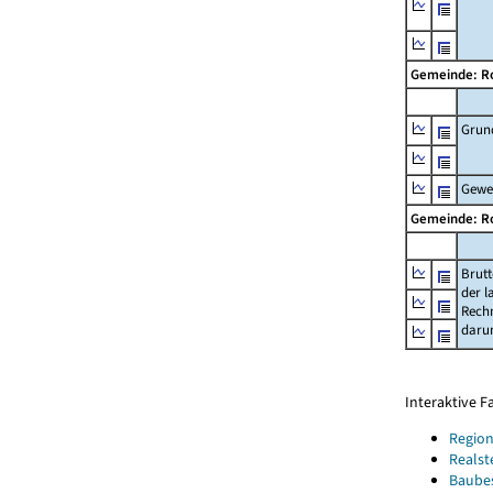
Gemeinde: R
Grun
Gewe
Gemeinde: R
Brut
der l
Rech
daru
Interaktive 
Region
Realst
Baube