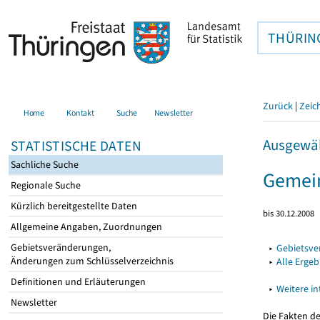
THÜRIN
Zurück
|
Zeic
Home
Kontakt
Suche
Newsletter
Ausgewäh
STATISTISCHE DATEN
Sachliche Suche
Gemein
Regionale Suche
Kürzlich bereitgestellte Daten
bis 30.12.2008
Allgemeine Angaben, Zuordnungen
Gebietsveränderungen,
▸
Gebietsv
Änderungen zum Schlüsselverzeichnis
▸
Alle Erge
Definitionen und Erläuterungen
▸
Weitere i
Newsletter
Die Fakten d