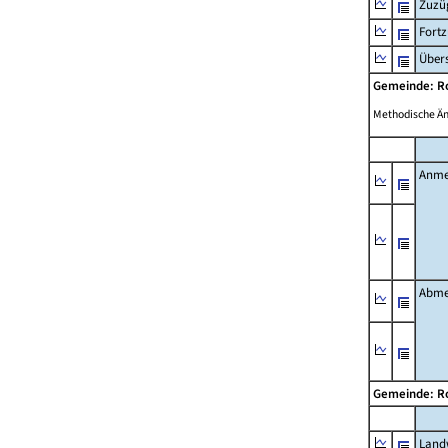
Zuzü
Fort
Übers
Gemeinde: R
Methodische Ä
Anme
Abme
Gemeinde: R
Landw