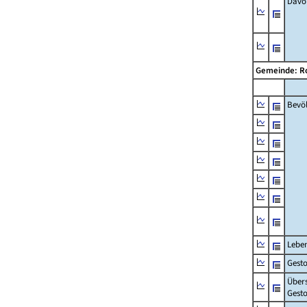
Davon
Gemeinde: R
Bevö
Lebe
Gest
Über
Gesto