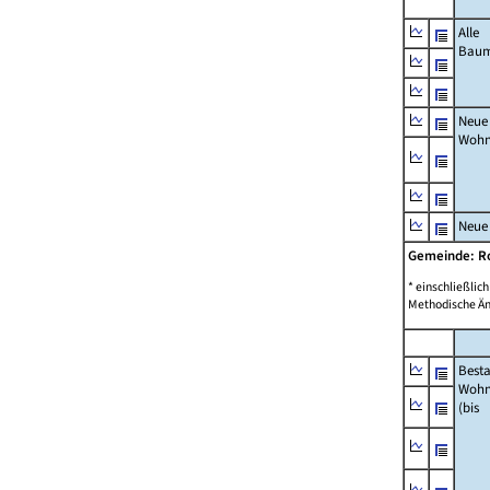
Alle
Bau
Neue
Wohn
Neue
Gemeinde: R
* einschließli
Methodische Än
Best
Wohn
(bis