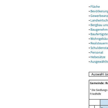
▾
Fläche
▾
Bevölkerun
▾
Gewerbeanz
▾
Landwirtsch
▾
Bergbau un
▾
Baugenehm
▾
Baufertigst
▾
Wohngebäu
▾
Realsteuern
▾
Schuldenst
▾
Personal
▾
Hebesätze
▾
Ausgewählt
Gemeinde: R
* Die Siedlungs
Friedhöfe